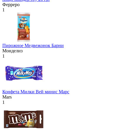
Ферреро
1
Пирожное Медвежонок Барни
Монделиз
1
Конфета Милки Вей минис Марс
Mars
1