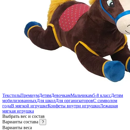
Текстиль
Премиум
Детям
Девочкам
Мальчикам
5-8 класс
Детям
мобилизованных
Для школ
Для организаторов
С символом
года
В мягкой игрушке
Конфеты внутри игрушки
Лежащая
мягкая игрушка
Выбрать вес и состав
Варианты состава
?
Варианты веса