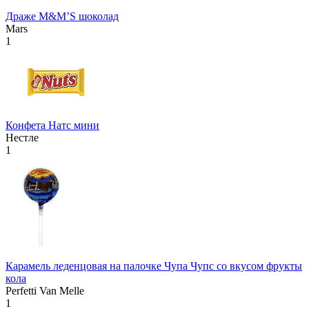
Драже М&М’S шоколад
Mars
1
Конфета Натс мини
Нестле
1
Карамель леденцовая на палочке Чупа Чупс со вкусом фрукты
кола
Perfetti Van Melle
1