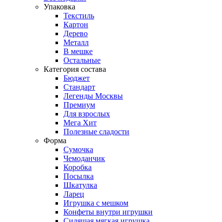
Упаковка
Текстиль
Картон
Дерево
Металл
В мешке
Остальные
Категория состава
Бюджет
Стандарт
Легенды Москвы
Премиум
Для взрослых
Мега Хит
Полезные сладости
Форма
Сумочка
Чемоданчик
Коробка
Посылка
Шкатулка
Ларец
Игрушка с мешком
Конфеты внутри игрушки
Сидящая мягкая игрушка