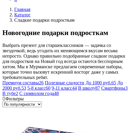
Главная
Каталог
Сладкие подарки подросткам
Новогодние подарки подросткам
Выбрать презент для старшеклассников — задачка со
звездочкой, ведь угодить их меняющимся вкусам весьма
непросто. Однако правильно подобранные сладкие подарки
для подростков на Новый год всегда остаются бесспорным
хитом. Мы в Мурманске предлагаем современные наборы,
которые точно вызовут искренний восторг даже у самых
требовательных ребят.
Премиум составы
26
Полезные сладости
До 1000 руб.
65
До
2000 руб.
53
5-8 класс
60
9-11 класс
44
В школу
87
Смартфоны
3
В тубе
2
С символом года
48
Фильтры