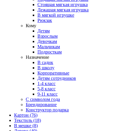
Стоящая мягкая игрушка
Лежащая мягкая игрушка
В мягкой игрушке
Рюкзак
Кому
Детям
Взрослым
Девочкам
Мальчикам
Подросткам
Назначение
В садик
В школу
Корпоративные
Детям сотрудников
1-4 класс
5-8 класс
9-11 класс
С символом года
Брендирование
Конструктор подарка
Картон
(76)
Текстиль
(18)
В мешке
(8)
Дерево
(40)