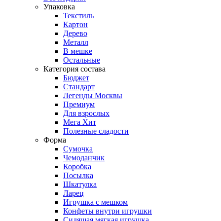
Упаковка
Текстиль
Картон
Дерево
Металл
В мешке
Остальные
Категория состава
Бюджет
Стандарт
Легенды Москвы
Премиум
Для взрослых
Мега Хит
Полезные сладости
Форма
Сумочка
Чемоданчик
Коробка
Посылка
Шкатулка
Ларец
Игрушка с мешком
Конфеты внутри игрушки
Сидящая мягкая игрушка