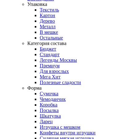
Упаковка
Текстиль
Картон
Дерево
Металл
В мешке
Остальные
Категория состава
Бюджет
Стандарт
Легенды Москвы
Премиум
Для взрослых
Мега Хит
Полезные сладости
Форма
Сумочка
Чемоданчик
Коробка
Посылка
Шкатулка
Ларец
Игрушка с мешком
Конфеты внутри игрушки
Сидящая мягкая игрушка