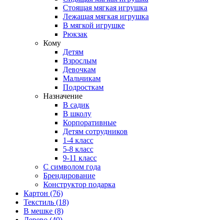
Стоящая мягкая игрушка
Лежащая мягкая игрушка
В мягкой игрушке
Рюкзак
Кому
Детям
Взрослым
Девочкам
Мальчикам
Подросткам
Назначение
В садик
В школу
Корпоративные
Детям сотрудников
1-4 класс
5-8 класс
9-11 класс
С символом года
Брендирование
Конструктор подарка
Картон
(76)
Текстиль
(18)
В мешке
(8)
Дерево
(40)