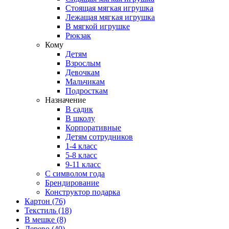
Стоящая мягкая игрушка
Лежащая мягкая игрушка
В мягкой игрушке
Рюкзак
Кому
Детям
Взрослым
Девочкам
Мальчикам
Подросткам
Назначение
В садик
В школу
Корпоративные
Детям сотрудников
1-4 класс
5-8 класс
9-11 класс
С символом года
Брендирование
Конструктор подарка
Картон
(76)
Текстиль
(18)
В мешке
(8)
Дерево
(40)