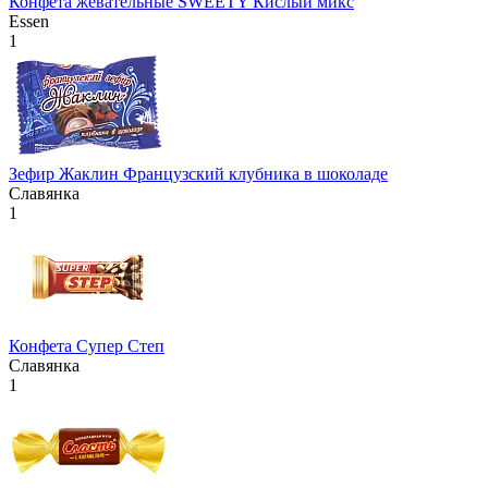
Конфета жевательные SWEETY Кислый микс
Essen
1
Зефир Жаклин Французский клубника в шоколаде
Славянка
1
Конфета Супер Степ
Славянка
1