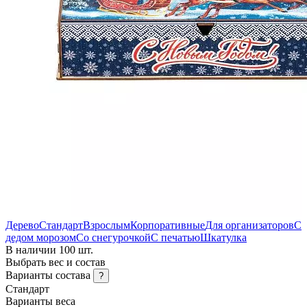
Дерево
Стандарт
Взрослым
Корпоративные
Для организаторов
С
дедом морозом
Со снегурочкой
С печатью
Шкатулка
В наличии 100 шт.
Выбрать вес и состав
Варианты состава
?
Стандарт
Варианты веса