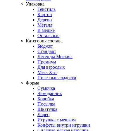
Упаковка
Текстиль
Картон
Дерево
Металл
В мешке
Остальные
Категория состава
Бюджет
Стандарт
Легенды Москвы
Премиум
Для взрослых
Мега Хит
Полезные сладости
Форма
Сумочка
Чемоданчик
Коробка
Посылка
Шкатулка
Ларец
Игрушка с мешком
Конфеты внутри игрушки
Сидящая мягкая игрушка