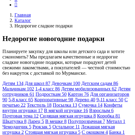
Главная
Каталог
Недорогие сладкие подарки
Недорогие новогодние подарки
Планируете закупку для школы или детского сада и хотите
сэкономить? Мы предлагаем качественные и недорогие
сладкие новогодние подарки, которые порадуют детей
свежими лакомствами, а покупателей — честной стоимостью
без накруток с доставкой по Мурманске.
Детям
134
Для школ
87
Девочкам
100
Детским садам
86
Мальчикам
102
1-4 класс
86
Детям мобилизованных
62
Детям
сотрудников
61
Подросткам
50
Картон
76
Для организаторов
90
5-8 класс
65
Корпоративные
98
Дерево
40
9-11 класс
50
С
печатью
22
Текстиль
18
Посылка
13
Сумочка
14
Конфеты
внутри игрушки
17
В мягкой игрушке
16
Взрослым
6
Почтовая тема
12
Сидящая мягкая игрушка
8
Коробка
81
Шкатулка
8
Ларец
5
В мешке
8
Полупрозрачная
7
Металл
1
Чемоданчик
5
Рюкзак
5
Остальное
11
Лежащая мягкая
игрушка
2
Стоящая мягкая игрушка
5
С окошком
4
Банка
1