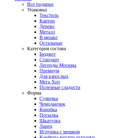
Все подарки
Упаковка
Текстиль
Картон
Дерево
Металл
В мешке
Остальные
Категория состава
Бюджет
Стандарт
Легенды Москвы
Премиум
Для взрослых
Мега Хит
Полезные сладости
Форма
Сумочка
Чемоданчик
Коробка
Посылка
Шкатулка
Ларец
Игрушка с мешком
Конфеты внутри игрушки