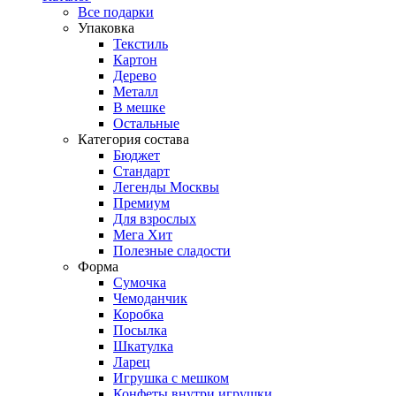
Все подарки
Упаковка
Текстиль
Картон
Дерево
Металл
В мешке
Остальные
Категория состава
Бюджет
Стандарт
Легенды Москвы
Премиум
Для взрослых
Мега Хит
Полезные сладости
Форма
Сумочка
Чемоданчик
Коробка
Посылка
Шкатулка
Ларец
Игрушка с мешком
Конфеты внутри игрушки