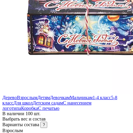
Дерево
Взрослым
Детям
Девочкам
Мальчикам
1-4 класс
5-8
класс
Для школ
Детским садам
С нанесением
логотипа
Коробка
С печатью
В наличии 100 шт.
Выбрать вес и состав
Варианты состава
?
Взрослым