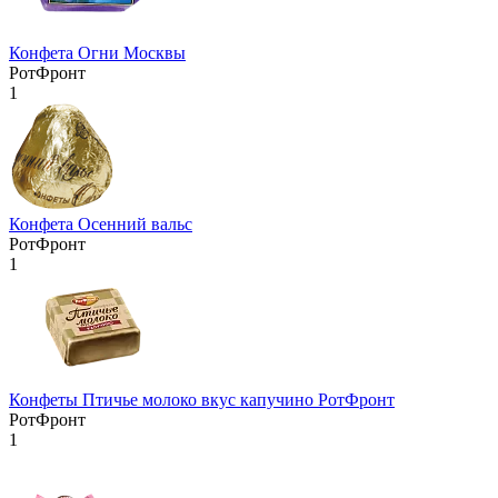
Конфета Огни Москвы
РотФронт
1
Конфета Осенний вальс
РотФронт
1
Конфеты Птичье молоко вкус капучино РотФронт
РотФронт
1