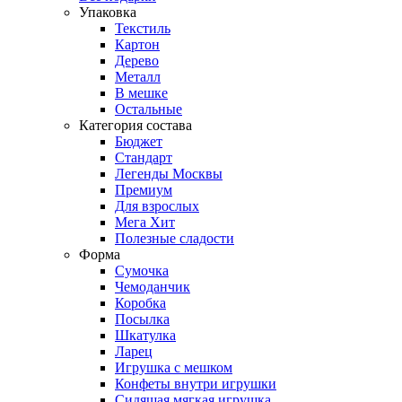
Упаковка
Текстиль
Картон
Дерево
Металл
В мешке
Остальные
Категория состава
Бюджет
Стандарт
Легенды Москвы
Премиум
Для взрослых
Мега Хит
Полезные сладости
Форма
Сумочка
Чемоданчик
Коробка
Посылка
Шкатулка
Ларец
Игрушка с мешком
Конфеты внутри игрушки
Сидящая мягкая игрушка