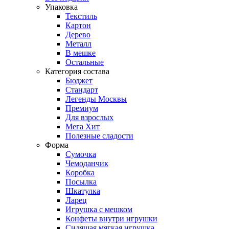
Упаковка
Текстиль
Картон
Дерево
Металл
В мешке
Остальные
Категория состава
Бюджет
Стандарт
Легенды Москвы
Премиум
Для взрослых
Мега Хит
Полезные сладости
Форма
Сумочка
Чемоданчик
Коробка
Посылка
Шкатулка
Ларец
Игрушка с мешком
Конфеты внутри игрушки
Сидящая мягкая игрушка