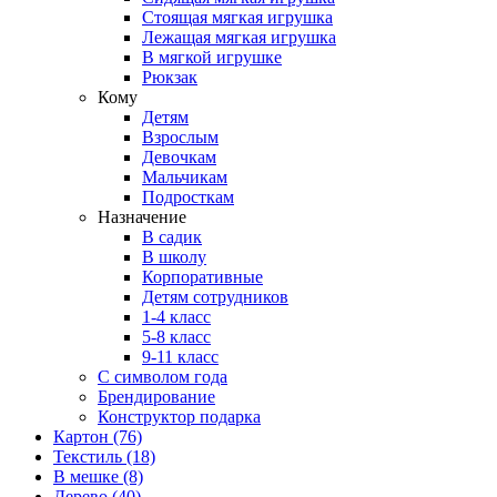
Стоящая мягкая игрушка
Лежащая мягкая игрушка
В мягкой игрушке
Рюкзак
Кому
Детям
Взрослым
Девочкам
Мальчикам
Подросткам
Назначение
В садик
В школу
Корпоративные
Детям сотрудников
1-4 класс
5-8 класс
9-11 класс
С символом года
Брендирование
Конструктор подарка
Картон
(76)
Текстиль
(18)
В мешке
(8)
Дерево
(40)