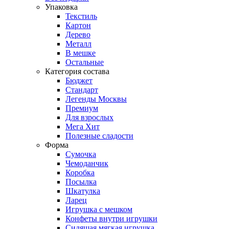
Упаковка
Текстиль
Картон
Дерево
Металл
В мешке
Остальные
Категория состава
Бюджет
Стандарт
Легенды Москвы
Премиум
Для взрослых
Мега Хит
Полезные сладости
Форма
Сумочка
Чемоданчик
Коробка
Посылка
Шкатулка
Ларец
Игрушка с мешком
Конфеты внутри игрушки
Сидящая мягкая игрушка