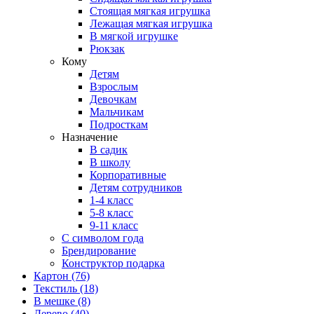
Стоящая мягкая игрушка
Лежащая мягкая игрушка
В мягкой игрушке
Рюкзак
Кому
Детям
Взрослым
Девочкам
Мальчикам
Подросткам
Назначение
В садик
В школу
Корпоративные
Детям сотрудников
1-4 класс
5-8 класс
9-11 класс
С символом года
Брендирование
Конструктор подарка
Картон
(76)
Текстиль
(18)
В мешке
(8)
Дерево
(40)